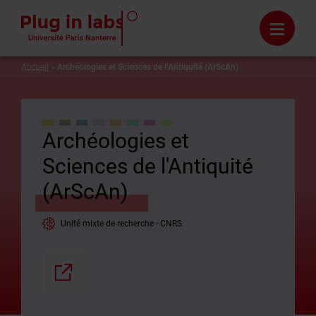
Panneau de gestion des cookies
Aide
Menu
Accueil
»
Archéologies et Sciences de l’Antiquité (ArScAn)
Archéologies et
Sciences de l'Antiquité
(ArScAn)
Unité mixte de recherche - CNRS
Partager