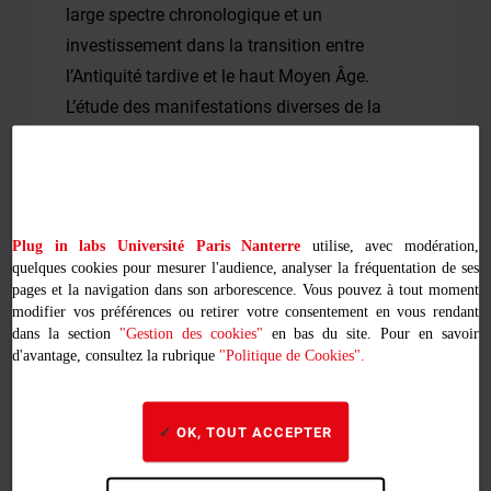
large spectre chronologique et un
investissement dans la transition entre
l’Antiquité tardive et le haut Moyen Âge.
L’étude des manifestations diverses de la
parole antique s’accompagnera de celle des
représentations auxquelles elle donne lieu
(théâtre, rhétorique, poésie…), en faisant de la
dimension rhétorique de la parole un objet
Plug in labs Université Paris Nanterre
utilise, avec modération,
d’étude, sans négliger la dimension descriptive
quelques cookies pour mesurer l'audience, analyser la fréquentation de ses
ou les rapports que la parole entretient avec
pages et la navigation dans son arborescence. Vous pouvez à tout moment
modifier vos préférences ou retirer votre consentement en vous rendant
l’iconographie. D’autres thématiques
dans la section
"Gestion des cookies"
en bas du site. Pour en savoir
proposeront une réflexion sur les rapports
d'avantage, consultez la rubrique
"Politique de Cookies".
existant entre parole et pouvoir ou encore les
mécanismes qui président à la création au
OK, TOUT ACCEPTER
sein des sociétés antiques et médiévales.