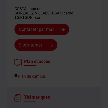
COSTA Laurent
GONZÁLEZ VILLAESCUSA Ricardo
TSIRTSONI Zoï
Contacter par mail
Site internet
Contacter
le
responsable
Plan et accès
Votre
e-
Plan du campus
mail
*
Votre
Thématiques
message
*